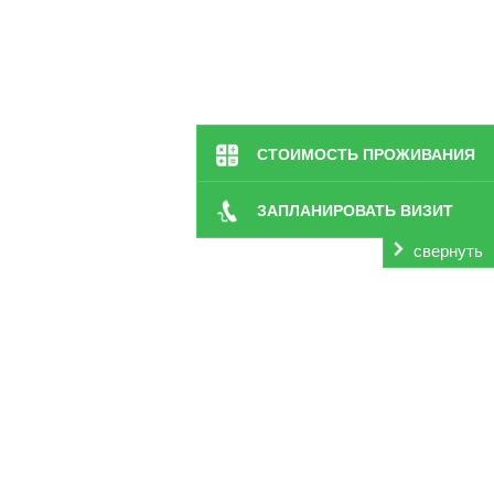
СТОИМОСТЬ ПРОЖИВАНИЯ
ЗАПЛАНИРОВАТЬ ВИЗИТ
свернуть
Семенове предоставляет для своих пациентов по не
качественную программу реабилитации.
Все наши под
в любой момент прийти на помощь. Проводимая система
симптоматику проявления и повысить качество жизни с
Такая опасная патология носит неврологический и
естественных движений. У больного человека отмеча