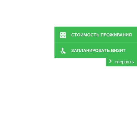
СТОИМОСТЬ ПРОЖИВАНИЯ
ЗАПЛАНИРОВАТЬ ВИЗИТ
свернуть
«Заботливые люди» в Семенове. Забота о здоровье и бл
для родственников. Присмотр за такими людьми долже
лечение. Также немалую роль играет эмоциональная по
себя, к тому же у большинства не хватает навыков,